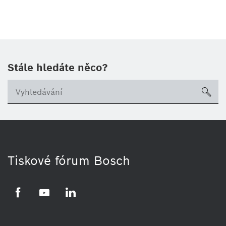
Stále hledáte něco?
sea
Tiskové fórum Bosch
Facebook
YouTube
LinkedIn