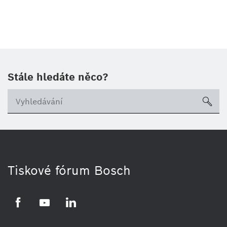
Stále hledáte něco?
sea
Tiskové fórum Bosch
Facebook
YouTube
LinkedIn