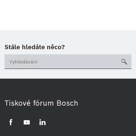
Stále hledáte něco?
sea
Tiskové fórum Bosch
Facebook
YouTube
LinkedIn