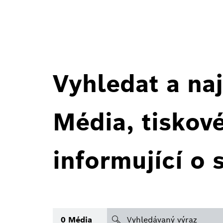
Vyhledat a naj
Média, tiskov
informující o 
search
0
Média