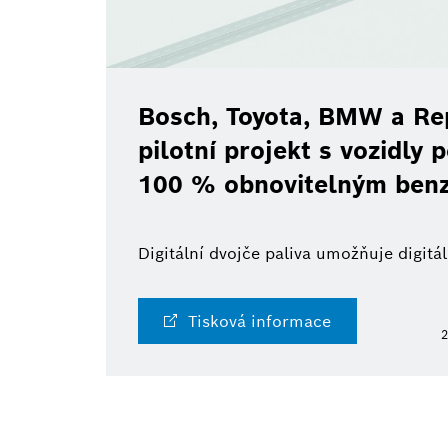
Bosch, Toyota, BMW a Rep
pilotní projekt s vozidly
100 % obnovitelným ben
Digitální dvojče paliva umožňuje digit
Tisková informace
2