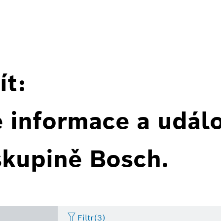
ít:
é informace a událo
skupině Bosch.
Filtr
(3)