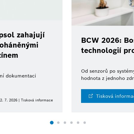
sol zahajují
BCW 2026: Bos
 poháněnými
technologií pr
zínem
Od senzorů po systémy
ální dokumentaci
hodnota z jednoho zdr
Tisková informa
2. 7. 2026 | Tisková informace