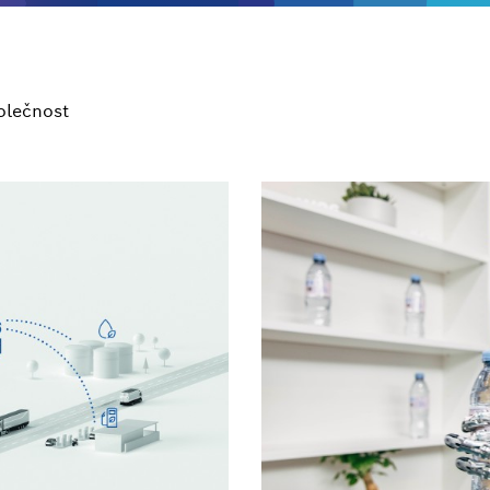
olečnost