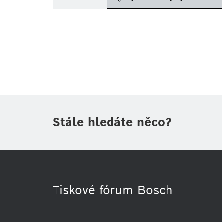
Téma
(1)
Oblast
(1)
Období
Druh tiskové informace
(1)
Stále hledáte něco?
Tiskové fórum Bosch