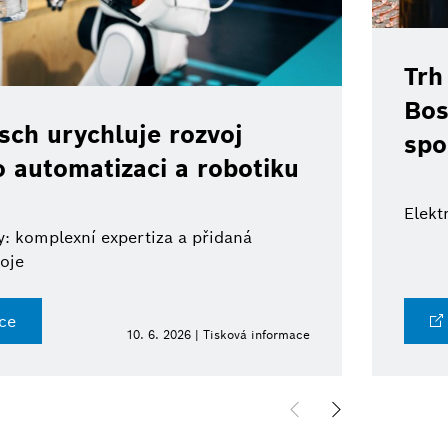
Trh
Bos
ch urychluje rozvoj
spo
o automatizaci a robotiku
Elekt
: komplexní expertiza a přidaná
oje
ce
10. 6. 2026 | Tisková informace