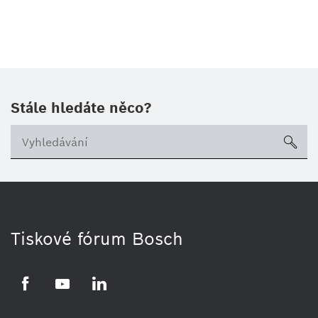
Stále hledáte něco?
sea
Tiskové fórum Bosch
Facebook
YouTube
LinkedIn