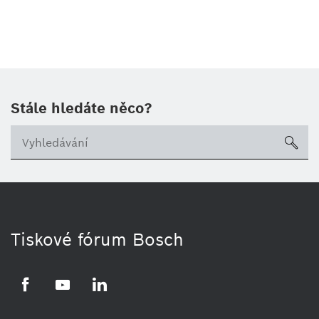
Stále hledáte něco?
sea
Tiskové fórum Bosch
Facebook
YouTube
LinkedIn