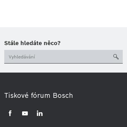
Stále hledáte něco?
sea
Tiskové fórum Bosch
Facebook
YouTube
LinkedIn