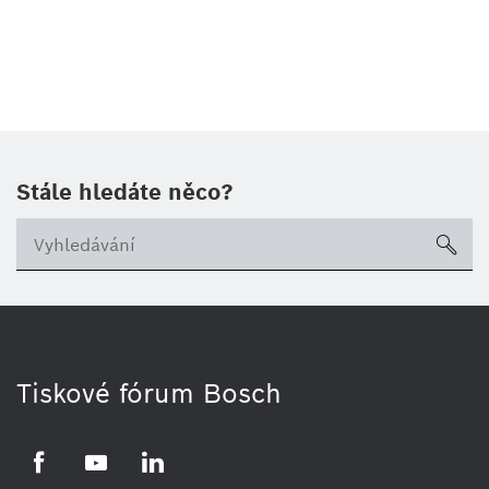
Stále hledáte něco?
sea
Tiskové fórum Bosch
Facebook
YouTube
LinkedIn