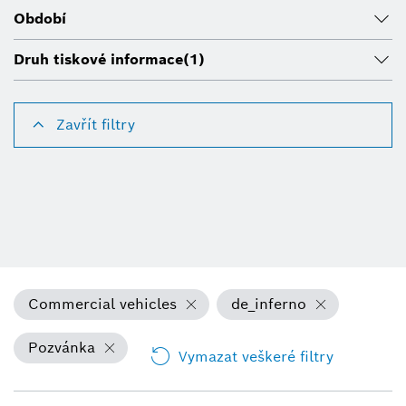
Období
Druh tiskové informace
(1)
Zavřít filtry
Commercial vehicles
de_inferno
Pozvánka
Vymazat veškeré filtry