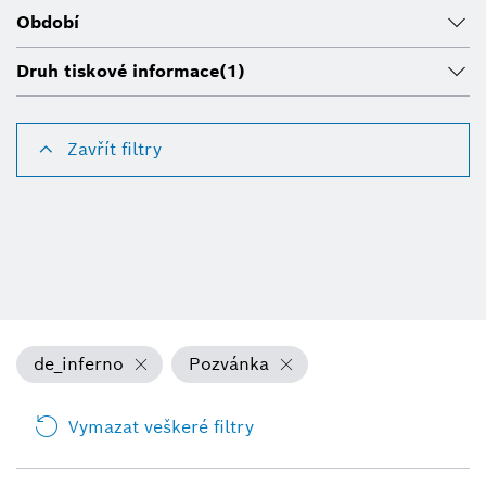
Období
Druh tiskové informace
(1)
Zavřít filtry
de_inferno
Pozvánka
Vymazat veškeré filtry