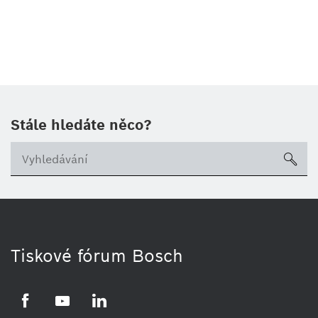
Stále hledáte něco?
sea
Tiskové fórum Bosch
Facebook
YouTube
LinkedIn