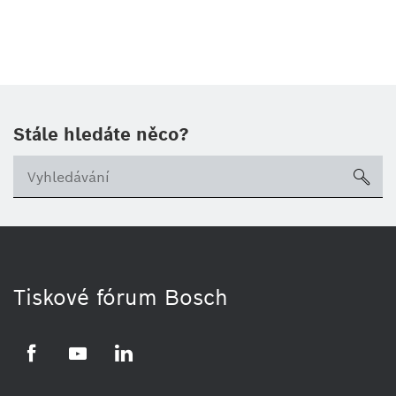
Stále hledáte něco?
sea
Tiskové fórum Bosch
Facebook
YouTube
LinkedIn