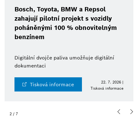
Repsol
BCW 2026: Bosch urychl
s vozidly
technologií pro automat
ovitelným
robotiku
Od senzorů po systémy: kompl
je digitální
a přidaná hodnota z jednoho 
22. 7. 2026 |
Tisková informace
Tisková informace
2
/
7