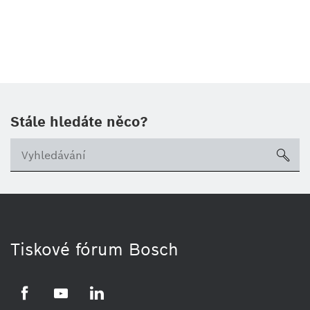
Stále hledáte něco?
sea
Tiskové fórum Bosch
Facebook
YouTube
LinkedIn