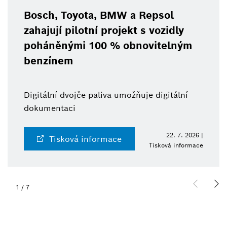
 Toyota, BMW a Repsol
BCW 20
í pilotní projekt s vozidly
techno
ěnými 100 % obnovitelným
roboti
nem
Od senzo
í dvojče paliva umožňuje digitální
a přidan
taci
22. 7. 2026 |
sková informace
Ti
Tisková informace
2
/
7