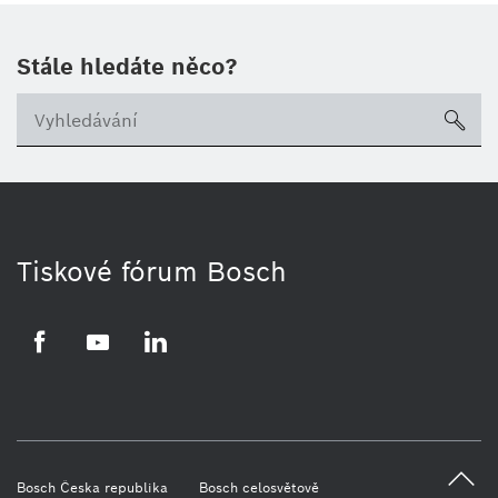
Stále hledáte něco?
sea
Tiskové fórum Bosch
Facebook
YouTube
LinkedIn
Bosch Česka republika
Bosch celosvětově