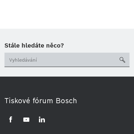
Stále hledáte něco?
sea
Tiskové fórum Bosch
Facebook
YouTube
LinkedIn