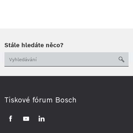
Stále hledáte něco?
sea
Tiskové fórum Bosch
Facebook
YouTube
LinkedIn