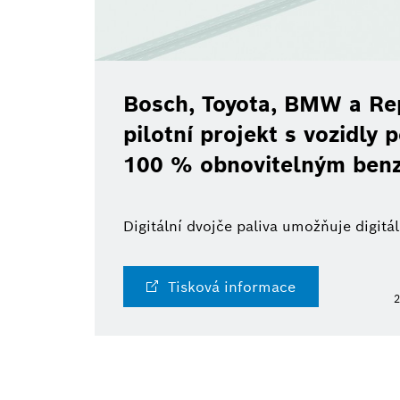
Bosch, Toyota, BMW a Rep
pilotní projekt s vozidly
100 % obnovitelným ben
Digitální dvojče paliva umožňuje digit
Tisková informace
2