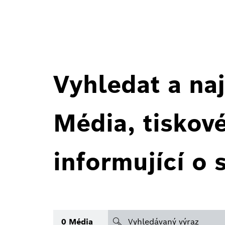
Vyhledat a naj
Média, tiskov
informující o 
search
0
Média