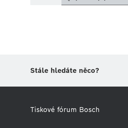
Téma
(1)
Oblast
(1)
Období
Druh tiskové informace
(1)
Stále hledáte něco?
Tiskové fórum Bosch