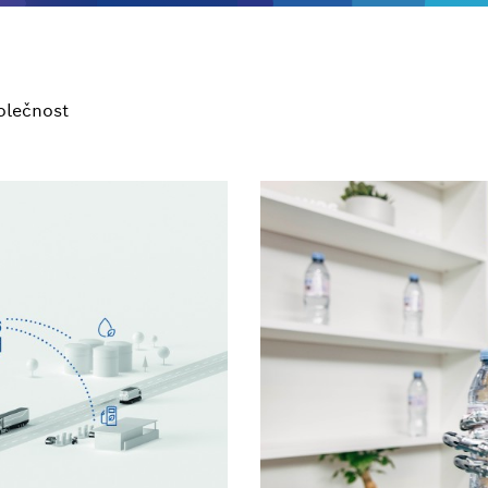
olečnost