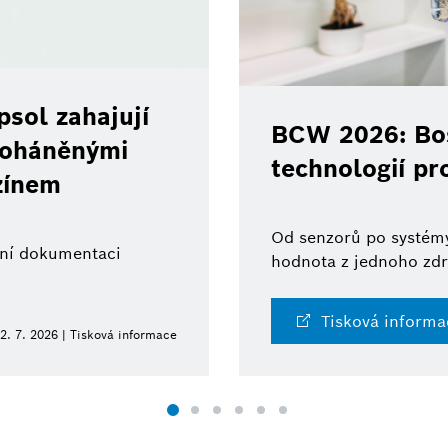
sol zahajují
BCW 2026: Bos
 poháněnými
technologií pr
zínem
Od senzorů po systémy
ální dokumentaci
hodnota z jednoho zdr
Tisková informa
2. 7. 2026 | Tisková informace