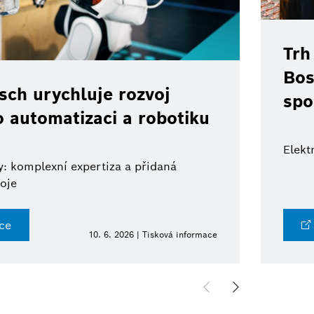
Trh
Bos
ch urychluje rozvoj
spo
o automatizaci a robotiku
Elekt
: komplexní expertiza a přidaná
oje
ce
10. 6. 2026 | Tisková informace