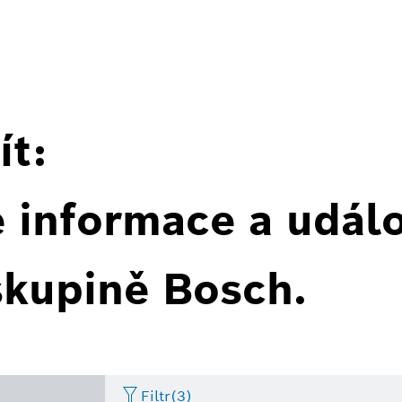
ít:
é informace a událo
skupině Bosch.
Filtr
(3)