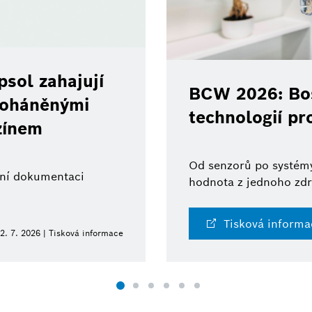
sol zahajují
BCW 2026: Bos
 poháněnými
technologií pr
zínem
Od senzorů po systémy
ální dokumentaci
hodnota z jednoho zdr
Tisková informa
2. 7. 2026 | Tisková informace