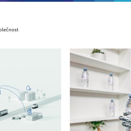
olečnost