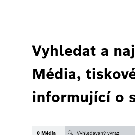
Vyhledat a naj
Média, tiskov
informující o 
search
0
Média