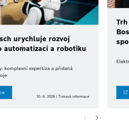
Trh
Bos
ch urychluje rozvoj
spo
o automatizaci a robotiku
Elekt
: komplexní expertiza a přidaná
oje
ce
10. 6. 2026 | Tisková informace