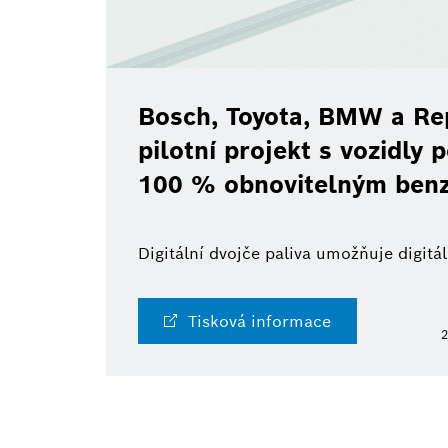
Bosch, Toyota, BMW a Rep
pilotní projekt s vozidly
100 % obnovitelným ben
Digitální dvojče paliva umožňuje digit
Tisková informace
2