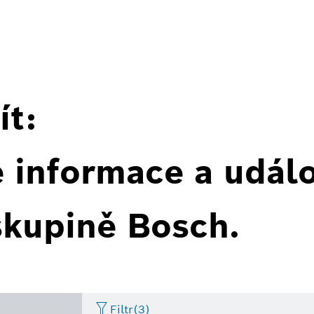
ít:
é informace a událo
skupině Bosch.
Filtr
(3)