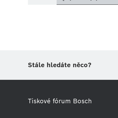
Téma
(1)
Oblast
(1)
Období
Druh tiskové informace
(1)
Stále hledáte něco?
Tiskové fórum Bosch