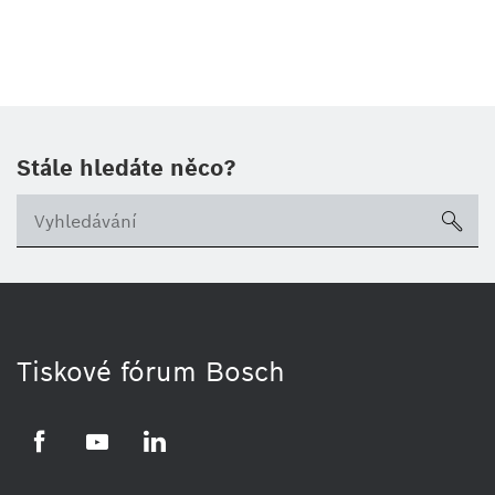
Stále hledáte něco?
sea
Tiskové fórum Bosch
Facebook
YouTube
LinkedIn