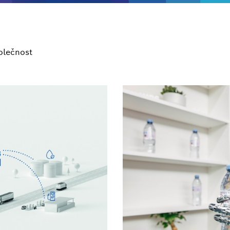
olečnost