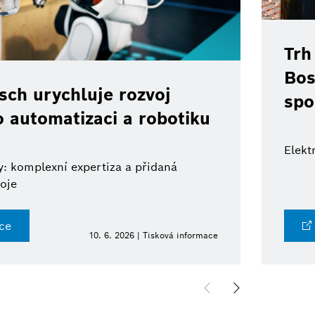
Trh
Bos
ch urychluje rozvoj
spo
o automatizaci a robotiku
Elekt
: komplexní expertiza a přidaná
oje
ce
10. 6. 2026 | Tisková informace