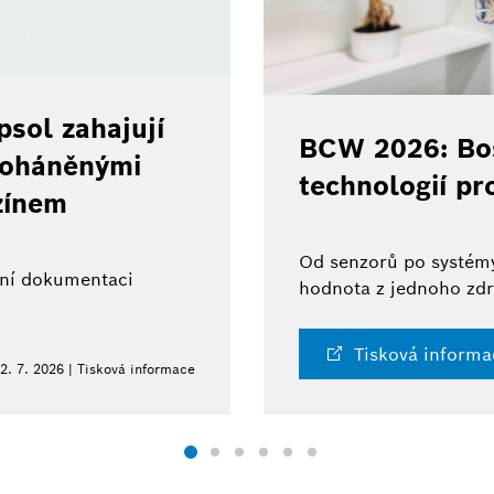
sol zahajují
BCW 2026: Bos
 poháněnými
technologií pr
zínem
Od senzorů po systémy
ální dokumentaci
hodnota z jednoho zdr
Tisková informa
2. 7. 2026 | Tisková informace