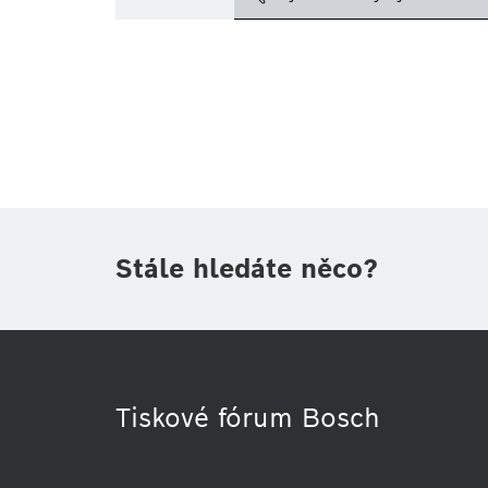
Téma
(1)
Oblast
(1)
Období
Druh tiskové informace
(1)
Stále hledáte něco?
Tiskové fórum Bosch