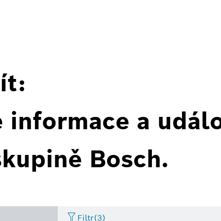
ít:
é informace a událo
skupině Bosch.
Filtr
(3)