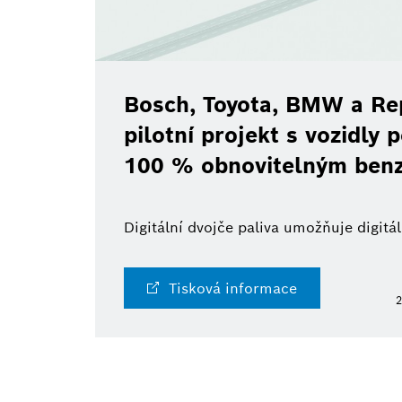
Bosch, Toyota, BMW a Rep
pilotní projekt s vozidly
100 % obnovitelným ben
Digitální dvojče paliva umožňuje digit
Tisková informace
2