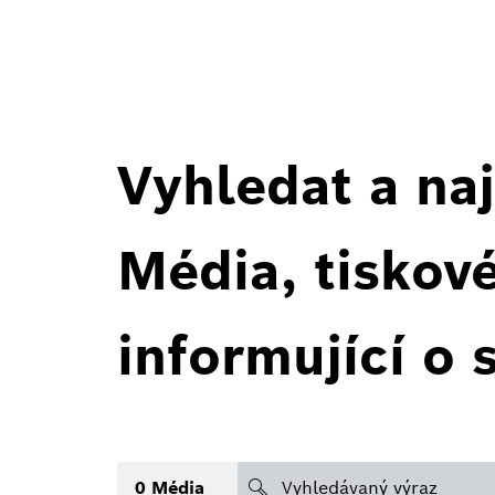
Vyhledat a naj
Média, tiskov
informující o 
search
0
Média