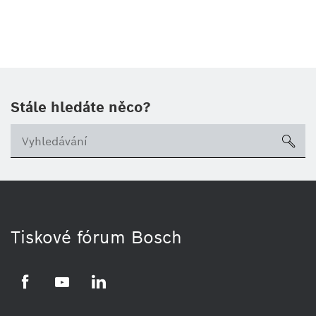
Stále hledáte něco?
sea
Tiskové fórum Bosch
Facebook
YouTube
LinkedIn