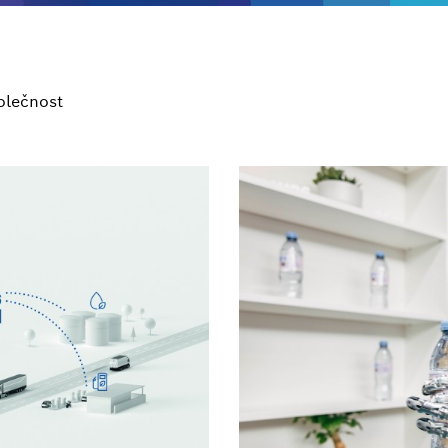
olečnost