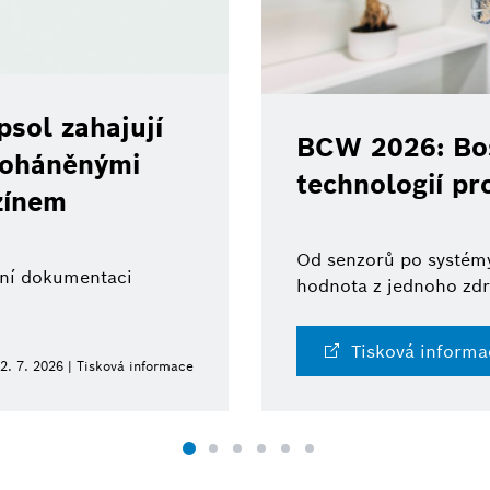
sol zahajují
BCW 2026: Bos
 poháněnými
technologií pr
zínem
Od senzorů po systémy
ální dokumentaci
hodnota z jednoho zdr
Tisková informa
2. 7. 2026 | Tisková informace