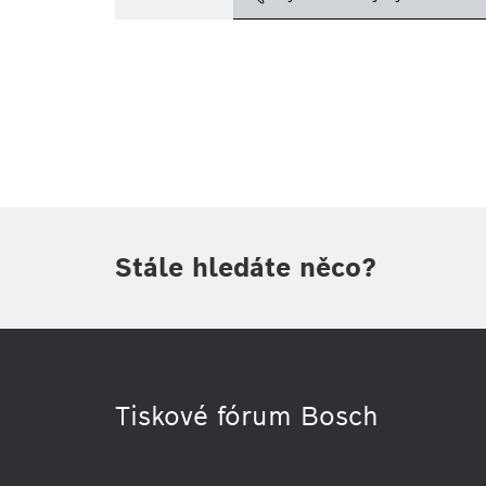
Téma
(1)
Oblast
(1)
Období
Druh tiskové informace
(1)
Stále hledáte něco?
Tiskové fórum Bosch