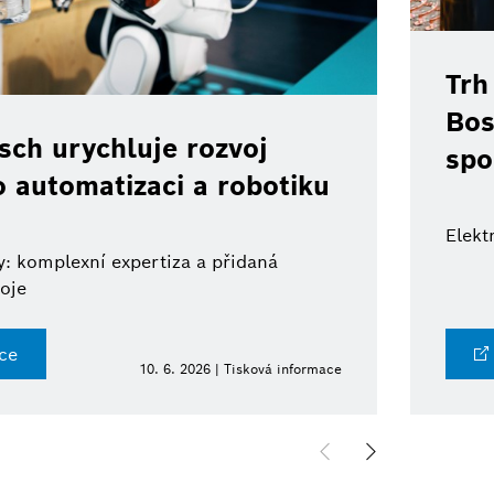
Trh
Bos
ch urychluje rozvoj
spo
o automatizaci a robotiku
Elekt
: komplexní expertiza a přidaná
oje
ce
10. 6. 2026 | Tisková informace