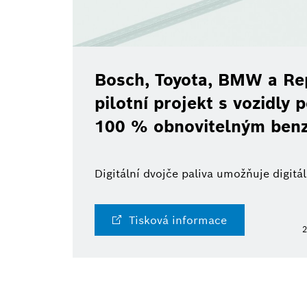
Bosch, Toyota, BMW a Rep
pilotní projekt s vozidly
100 % obnovitelným ben
Digitální dvojče paliva umožňuje digit
Tisková informace
2