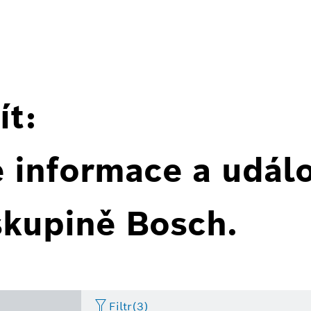
ít:
é informace a událo
skupině Bosch.
Filtr
(3)