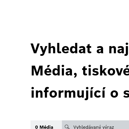
Vyhledat a naj
Média, tiskov
informující o 
search
0
Média