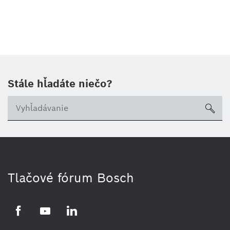
Stále hľadáte niečo?
sea
Tlačové fórum Bosch
Facebook
YouTube
LinkedIn