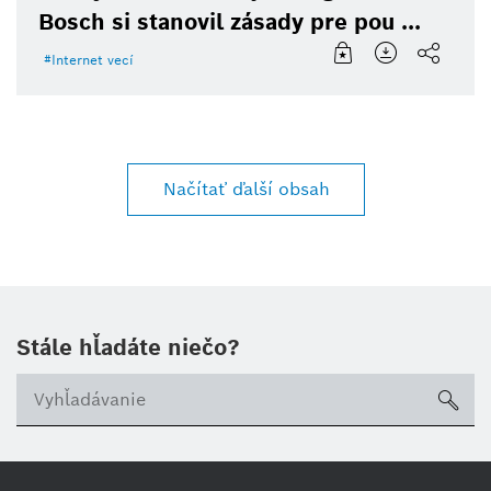
Bosch si stanovil zásady pre pou ...
Internet vecí
Načítať ďalší obsah
Stále hľadáte niečo?
sea