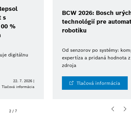
BCW 2026: Bosch urýchľuje vývoj
technológií pre automatizáciu a
robotiku
Od senzorov po systémy: komplexná
expertíza a pridaná hodnota z jedného
zdroja
10. 6. 2026 |
Tlačová informácia
Tlačová informácia
2
/
7