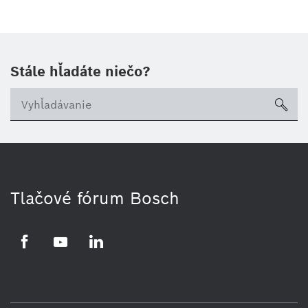
Stále hľadáte niečo?
sea
Tlačové fórum Bosch
Facebook
YouTube
LinkedIn