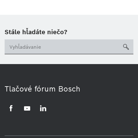
Stále hľadáte niečo?
sea
Tlačové fórum Bosch
Facebook
YouTube
LinkedIn