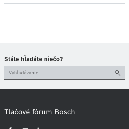
Stále hľadáte niečo?
sea
Tlačové fórum Bosch