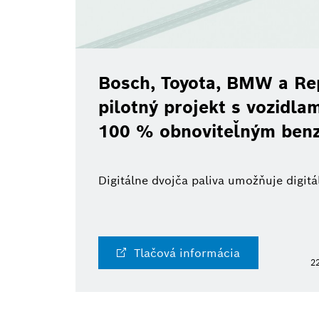
Bosch, Toyota, BMW a Re
pilotný projekt s vozidl
100 % obnoviteľným ben
Digitálne dvojča paliva umožňuje digi
Tlačová informácia
22