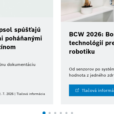
psol spúšťajú
BCW 2026: Bos
ami poháňanými
technológií pr
zínom
robotiku
tálnu dokumentáciu
Od senzorov po systém
hodnota z jedného zdr
Tlačová informá
. 7. 2026 | Tlačová informácia