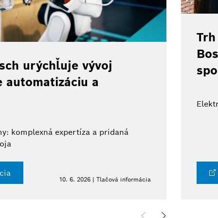
Trh
Bos
ch urýchľuje vývoj
spo
e automatizáciu a
Elekt
y: komplexná expertíza a pridaná
oja
cia
10. 6. 2026 | Tlačová informácia