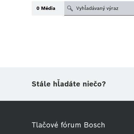
search
0
Média
Téma
Oblasť
Obdobie
Druh tlačovej informácie
(1)
Stále hľadáte niečo?
Tlačové fórum Bosch