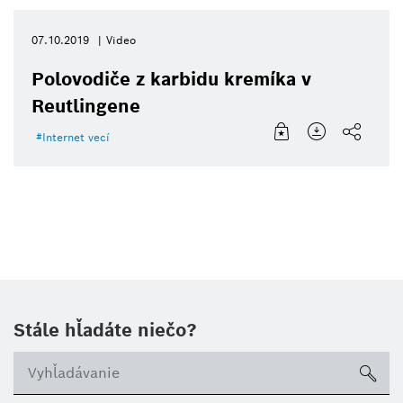
07.10.2019
Video
Polovodiče z karbidu kremíka v
Reutlingene
Internet vecí
Stále hľadáte niečo?
sea