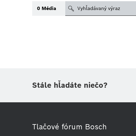
search
0
Média
Téma
(1)
Oblasť
(1)
Obdobie
Druh tlačovej informácie
(1)
Stále hľadáte niečo?
Tlačové fórum Bosch