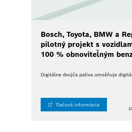
Bosch, Toyota, BMW a Re
pilotný projekt s vozidl
100 % obnoviteľným ben
Digitálne dvojča paliva umožňuje digi
Tlačová informácia
22