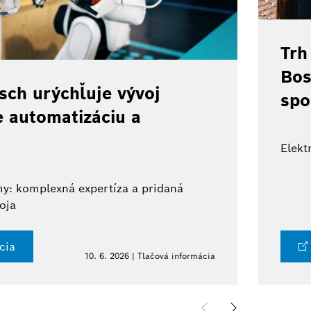
Trh
Bos
ch urýchľuje vývoj
spo
e automatizáciu a
Elekt
y: komplexná expertíza a pridaná
oja
cia
10. 6. 2026 | Tlačová informácia