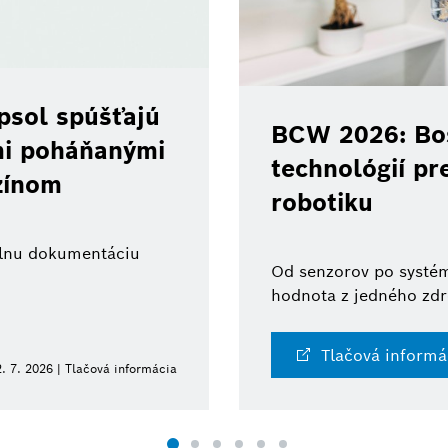
psol spúšťajú
BCW 2026: Bos
ami poháňanými
technológií pr
zínom
robotiku
tálnu dokumentáciu
Od senzorov po systém
hodnota z jedného zdr
Tlačová informá
. 7. 2026 | Tlačová informácia