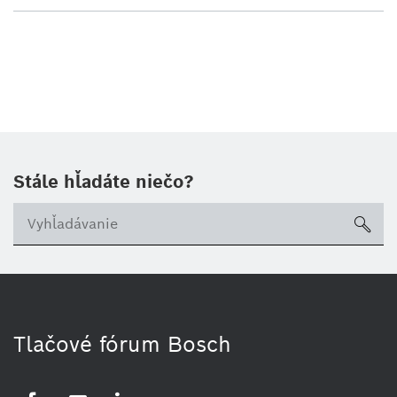
Stále hľadáte niečo?
sea
Tlačové fórum Bosch