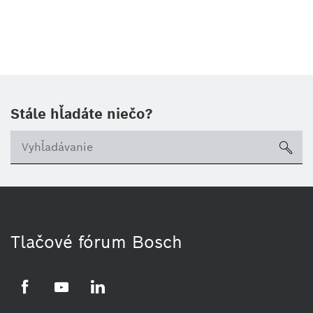
Stále hľadáte niečo?
sea
Tlačové fórum Bosch
Facebook
YouTube
LinkedIn