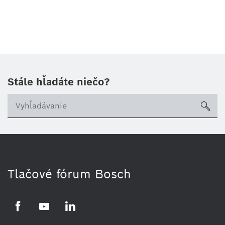
Stále hľadáte niečo?
sea
Tlačové fórum Bosch
Facebook
YouTube
LinkedIn