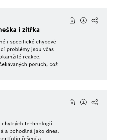
eška i zítřka
é i specifické chybové
ící problémy jsou včas
okamžité reakce,
očekávaných poruch, což
 chytrých technologií
ná a pohodlná jako dnes.
ortfolio řešení a