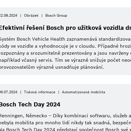
22.08.2024
Obrázek
Bosch Group
Efektivní řešení Bosch pro užitková vozidla dn
Systém Bosch Vehicle Health zaznamenává standardizovan
kódy ve vozidle a vyhodnocuje je v cloudu. Případné hroz
rozpoznány a srozumitelně prezentovány a jsou navrženy 
například včasný servis. Tím se výrazně snižuje počet ne
provozovatelům výrazně usnadňuje plánování.
09.07.2024
Tisková informace
Automatizovaná mobilita
Bosch Tech Day 2024
Renningen, Německo – Díky kombinaci softwaru, služeb a
nebyla mobilita pro mnoho lidí nikdy tak snadná, bezpeč
Na Bosch Tech Day 2024 představí společnost Bosch své p