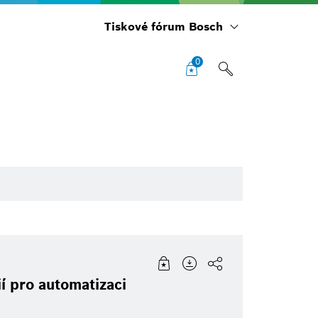
Tiskové fórum Bosch
0
ty Solutions
Infografika
Commercial vehicles
Building Technologies
í pro automatizaci
re Capital
Pozvánka
Jednostopá vozidla
eBike Systems