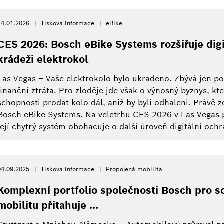
14.01.2026
Tisková informace
eBike
CES 2026: Bosch eBike Systems rozšiřuje digi
krádeži elektrokol
Las Vegas – Vaše elektrokolo bylo ukradeno. Zbývá jen poci
finanční ztráta. Pro zloděje jde však o výnosný byznys, kte
schopnosti prodat kolo dál, aniž by byli odhaleni. Právě 
Bosch eBike Systems. Na veletrhu CES 2026 v Las Vegas p
její chytrý systém obohacuje o další úroveň digitální ochra
04.09.2025
Tisková informace
Propojená mobilita
Komplexní portfolio společnosti Bosch pro s
mobilitu přitahuje ...