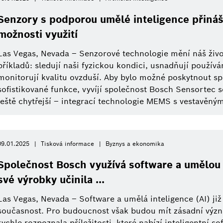
Senzory s podporou umělé inteligence přináš
možnosti využití
Las Vegas, Nevada – Senzorové technologie mění náš živo
příkladů: sledují naši fyzickou kondici, usnadňují používá
monitorují kvalitu ovzduší. Aby bylo možné poskytnout sp
sofistikované funkce, vyvíjí společnost Bosch Sensortec s
ještě chytřejší – integrací technologie MEMS s vestavěným
09.01.2025
Tisková informace
Byznys a ekonomika
Společnost Bosch využívá software a umělou i
své výrobky učinila ...
Las Vegas, Nevada – Software a umělá inteligence (AI) již 
současnost. Pro budoucnost však budou mít zásadní výz
rychle rozpoznala příležitosti, které nabízí inteligentní so