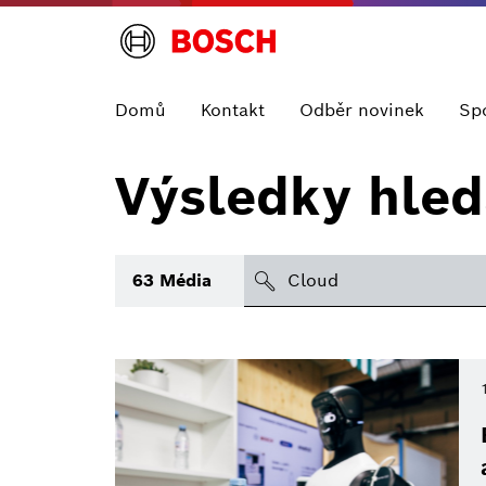
Domů
Kontakt
Odběr novinek
Sp
Výsledky hled
search
63
Média
Téma
Oblast
Období