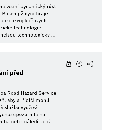
do
éna velmi dynamický růst
ace
otive Aftermarket
Elektrifikovaná mobilita
Elektrické nářadí
Bosch již nyní hraje
luje rozvoj klíčových
Pohonné systémy
rické technologie,
nejsou technologicky ...
Propojená mobilita
eBike
ání před
žba Road Hazard Service
, aby si řidiči mohli
vá služba využívá
ychle upozornila na
ha nebo náledí, a již ...