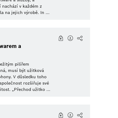
ní nachází v každém z
 na jejich výrobě. In ...
twarem a
ežitým pilířem
šná, musí být užitková
pohony. V důsledku toho
společnost rozšiřuje své
tost. „Přechod užitko ...