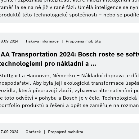
zaměřila se na ně již v rané fázi: Umělá inteligence se ny
produktů této technologické společnosti – nebo se podílela
18.09.2024
Tisková informace
Propojená mobilita
IAA Transportation 2024: Bosch roste se sof
technologiemi pro nákladní a ...
Stuttgart a Hannover, Německo – Nákladní doprava je důl
hospodářství. Aby byla její ekologická transformace úspě
vozidla, která přepravují zboží, vybavena alternativními 
je toto odvětví v pohybu a Bosch je v čele. Technologická 
portfolio produktů a řešení a opět se zaměřuje na rozmani
17.09.2024
Obrázek
Propojená mobilita