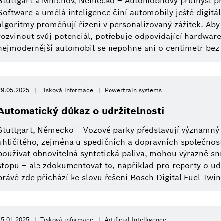
Stuttgart a Mnichov, Německo – Automobilový průmysl p
Software a umělá inteligence činí automobily ještě digitá
algoritmy proměňují řízení v personalizovaný zážitek. Ab
rozvinout svůj potenciál, potřebuje odpovídající hardwar
nejmodernější automobil se nepohne ani o centimetr bez 
29.05.2025
Tisková informace
Powertrain systems
Automatický důkaz o udržitelnosti
Stuttgart, Německo – Vozové parky představují významný 
uhličitého, zejména u spedičních a dopravních společnos
používat obnovitelná syntetická paliva, mohou výrazně sn
stopu – ale zdokumentovat to, například pro reporty o udr
právě zde přichází ke slovu řešení Bosch Digital Fuel Twin
15.01.2025
Tisková informace
Artificial Intelligence