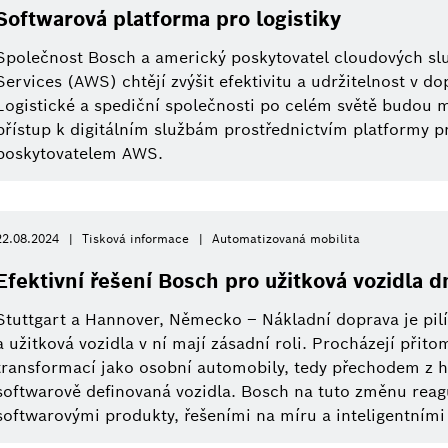
Softwarová platforma pro logistiky
Společnost Bosch a americký poskytovatel cloudových s
Services (AWS) chtějí zvýšit efektivitu a udržitelnost v dop
Logistické a spediční společnosti po celém světě budou m
přístup k digitálním službám prostřednictvím platformy 
poskytovatelem AWS.
22.08.2024
Tisková informace
Automatizovaná mobilita
Efektivní řešení Bosch pro užitková vozidla dn
Stuttgart a Hannover, Německo – Nákladní doprava je pi
a užitková vozidla v ní mají zásadní roli. Procházejí přito
transformací jako osobní automobily, tedy přechodem z 
softwarově definovaná vozidla. Bosch na tuto změnu rea
softwarovými produkty, řešeními na míru a inteligentními 