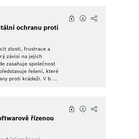
tální ochranu proti
t zlosti, frustrace a
rý závisí na jejich
zde zasahuje společnost
ředstavuje řešení, které
ny proti krádeži. V b ...
oftwarově řízenou