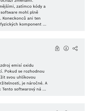
rochází změnami.
lnějšími, zatímco kódy a
y software mohl plně
e. Koneckonců ani ten
fyzických komponent ...
zdroj emisí oxidu
tí. Pokud se rozhodnou
ížit svou uhlíkovou
žitelnosti, je náročné. A
: Tento softwarový ná ...