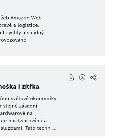
lužeb Amazon Web
ravě a logistice.
ít rychlý a snadný
provozované
eška i zítřka
lířem světové ekonomiky
m stejně zásadní
hardwarově na
guje hardwarovými a
službami. Tato techn ...