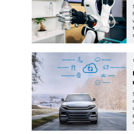
Druh tiskové informace
Cloud
Vymazat veškeré filtry