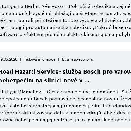
od
Stuttgart a Berlín, Německo – Pokročilá robotika a zejm
Business/economy
Press Kit
Sensortec
Working at Bosch
Tisková inform
Autom
Tento týden
humanoidních systémů ohlašují další etapu automatizace. 
významnou roli při utváření tohoto vývoje a aktivně urych
Minulý týden
Výzkum
Bosch Česká republika
Byznys a ekonomika
technologií pro automatizaci a robotiku. „Pokročilé senzo
software a efektivní přeměna elektrické energie na pohyb 
Tento měsíc
Udržitelnost
Chytrá domácnost
Toto čtvrtletí
19.05.2026
Tisková informace
Business/economy
Automatizovaná mobilita
Průmysl 4.0
Tento rok
Road Hazard Service: služba Bosch pro varov
nebezpečím na silnici nově v ...
Zavřít filtry
Stuttgart/Mnichov – Cesta sama o sobě je odměnou. Slu
od společnosti Bosch posouvá bezpečnost na novou úroveň
užít ještě bezstarostnější a příjemnější jízdu. Tato cloudo
průběžně aktualizovaná data z mnoha zdrojů, aby řidiče r
možná nebezpečí na jejich trase, jako je například náhlá ml