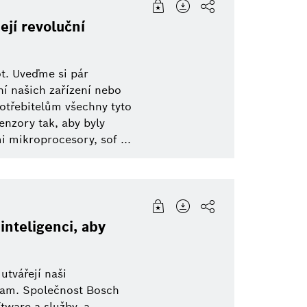
ejí revoluční
t. Uveďme si pár
ní našich zařízení nebo
otřebitelům všechny tyto
enzory tak, aby byly
i mikroprocesory, sof ...
nteligenci, aby
utvářejí naši
nam. Společnost Bosch
ftware a služby, a