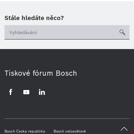
Stále hledáte něco?
sea
Tiskové fórum Bosch
Facebook
YouTube
LinkedIn
Bosch Česka republika
Bosch celosvětově