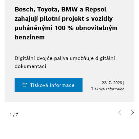
Bosch, Toyota, BMW a Repsol
zahajují pilotní projekt s vozidly
poháněnými 100 % obnovitelným
benzínem
Digitální dvojče paliva umožňuje digitální
dokumentaci
22. 7. 2026 |
Tisková informace
Tisková informace
2
/
7