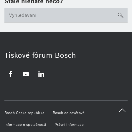
Stále hledáte něco?
sea
Tiskové fórum Bosch
Facebook
YouTube
LinkedIn
Bosch Česka republika
Bosch celosvětově
Informace o společnosti
Právní informace