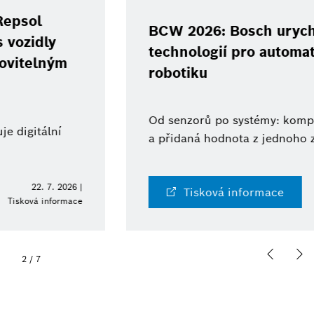
BCW 2026: Bosch urychluje rozvoj
technologií pro automatizaci a
robotiku
Od senzorů po systémy: komplexní expertiza
a přidaná hodnota z jednoho zdroje
10. 6. 2026 |
Tisková informace
Tisková informace
2
/
7