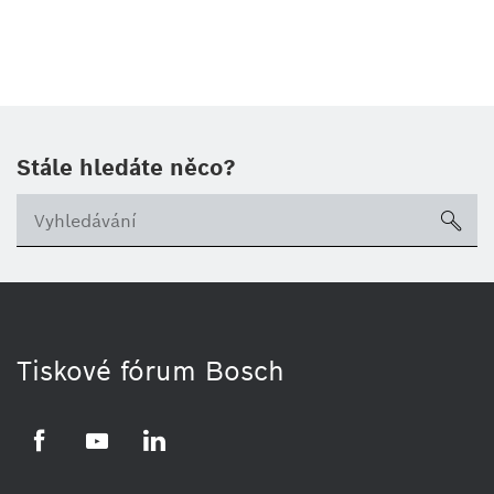
Stále hledáte něco?
sea
Tiskové fórum Bosch
Facebook
YouTube
LinkedIn