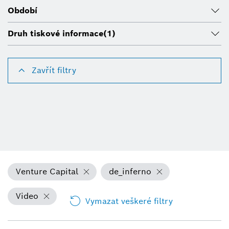
Období
Druh tiskové informace
(1)
Zavřít filtry
Venture Capital
de_inferno
Video
Vymazat veškeré filtry