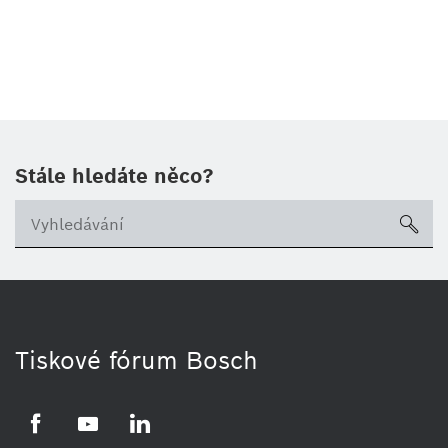
Stále hledáte něco?
sea
Tiskové fórum Bosch
Facebook
YouTube
LinkedIn