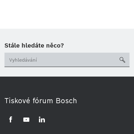
Stále hledáte něco?
sea
Tiskové fórum Bosch
Facebook
YouTube
LinkedIn