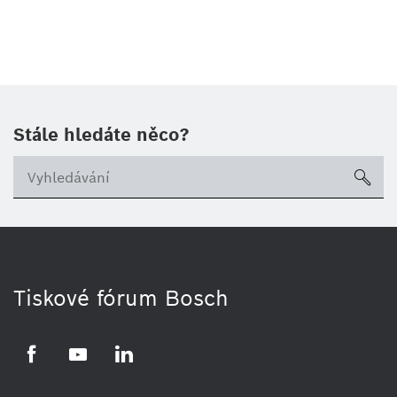
Stále hledáte něco?
sea
Tiskové fórum Bosch
Facebook
YouTube
LinkedIn