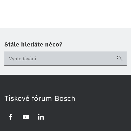
Stále hledáte něco?
sea
Tiskové fórum Bosch
Facebook
YouTube
LinkedIn