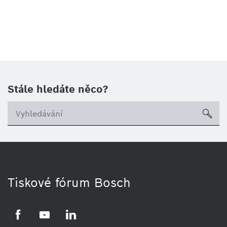
Stále hledáte něco?
sea
Tiskové fórum Bosch
Facebook
YouTube
LinkedIn