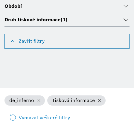
Období
Druh tiskové informace
(1)
Zavřít filtry
de_inferno
Tisková informace
Vymazat veškeré filtry