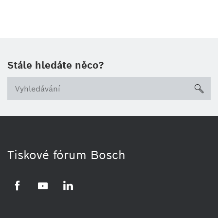
Stále hledáte něco?
sea
Tiskové fórum Bosch
Facebook
YouTube
LinkedIn