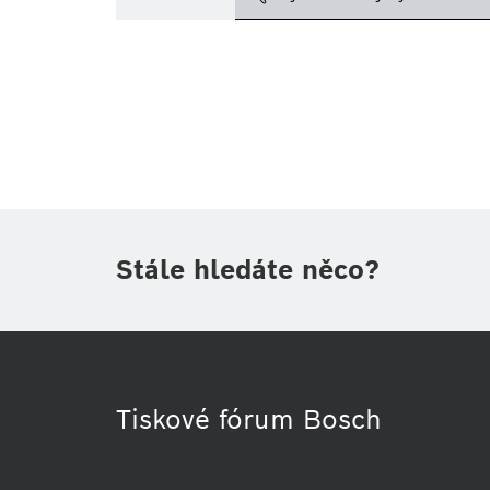
Téma
(1)
Oblast
(1)
Období
Druh tiskové informace
(1)
Stále hledáte něco?
Tiskové fórum Bosch