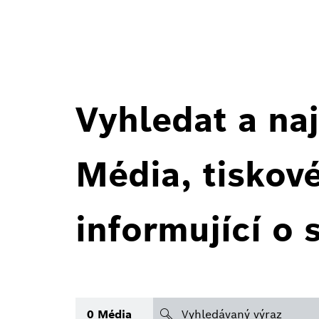
Vyhledat a naj
Média, tiskov
informující o 
search
0
Média