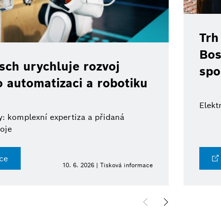
Trh
Bos
ch urychluje rozvoj
spo
o automatizaci a robotiku
Elekt
: komplexní expertiza a přidaná
oje
ce
10. 6. 2026 | Tisková informace