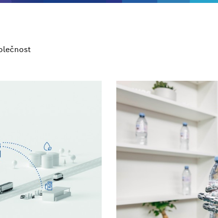
olečnost