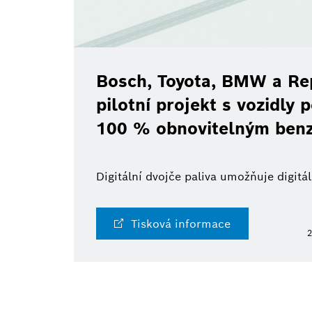
Bosch, Toyota, BMW a Rep
pilotní projekt s vozidly
100 % obnovitelným ben
Digitální dvojče paliva umožňuje digit
Tisková informace
2