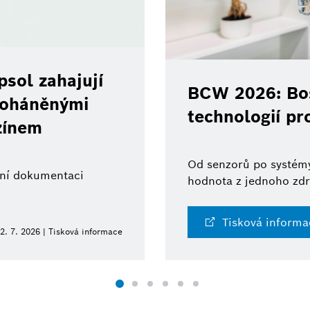
sol zahajují
BCW 2026: Bos
 poháněnými
technologií pr
zínem
Od senzorů po systémy
ální dokumentaci
hodnota z jednoho zdr
Tisková informa
2. 7. 2026 | Tisková informace