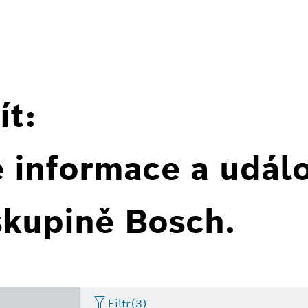
ít:
é informace a událo
skupině Bosch.
Filtr
(3)