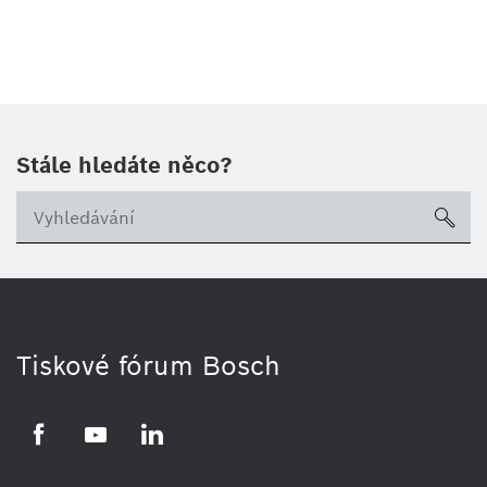
Stále hledáte něco?
sea
Tiskové fórum Bosch
Facebook
YouTube
LinkedIn