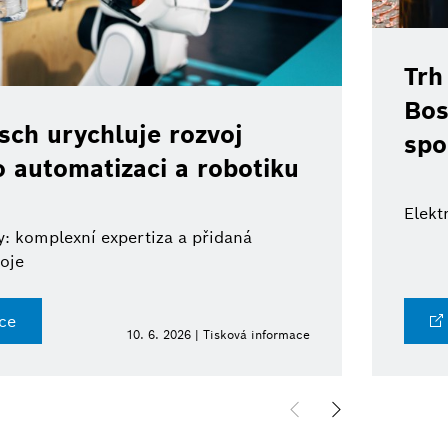
Trh
Bos
ch urychluje rozvoj
spo
o automatizaci a robotiku
Elekt
: komplexní expertiza a přidaná
oje
ce
10. 6. 2026 | Tisková informace