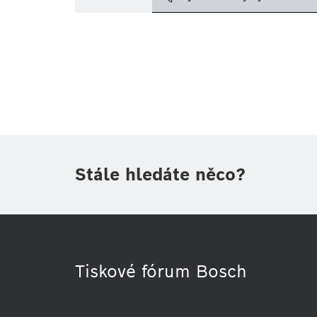
Téma
(1)
Oblast
Období
Druh tiskové informace
(1)
Stále hledáte něco?
Tiskové fórum Bosch