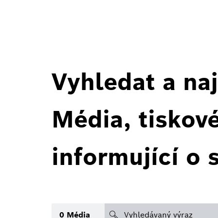
Vyhledat a naj
Média, tiskov
informující o 
search
0
Média