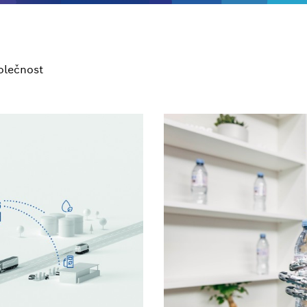
olečnost