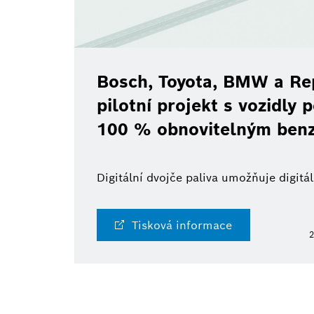
Bosch, Toyota, BMW a Rep
pilotní projekt s vozidly
100 % obnovitelným ben
Digitální dvojče paliva umožňuje digit
Tisková informace
2