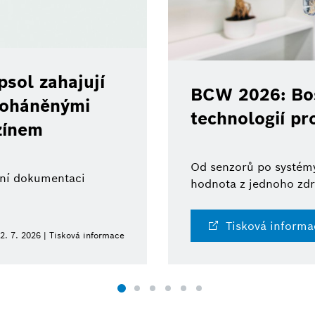
sol zahajují
BCW 2026: Bos
 poháněnými
technologií pr
zínem
Od senzorů po systémy
ální dokumentaci
hodnota z jednoho zdr
Tisková informa
2. 7. 2026 | Tisková informace