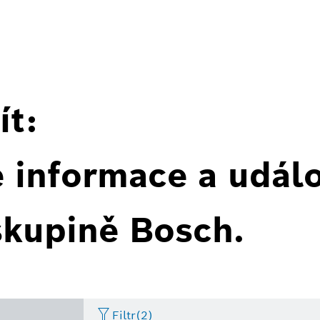
ít:
é informace a událo
skupině Bosch.
Filtr
(2)