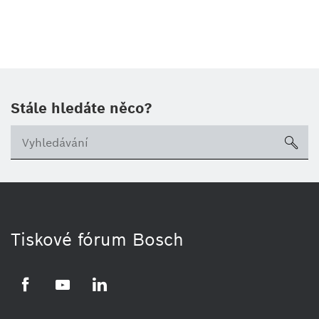
Stále hledáte něco?
sea
Tiskové fórum Bosch
Facebook
YouTube
LinkedIn