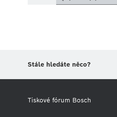
Téma
(1)
Oblast
(1)
Období
Druh tiskové informace
(1)
Stále hledáte něco?
Tiskové fórum Bosch