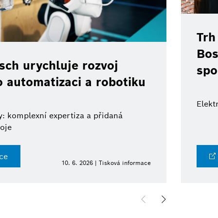
Trh
Bos
ch urychluje rozvoj
spo
o automatizaci a robotiku
Elekt
: komplexní expertiza a přidaná
oje
ce
10. 6. 2026 | Tisková informace