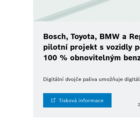
Bosch, Toyota, BMW a Rep
pilotní projekt s vozidly
100 % obnovitelným ben
Digitální dvojče paliva umožňuje digit
Tisková informace
2