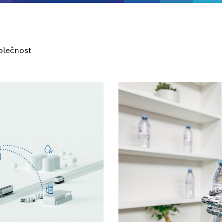
olečnost