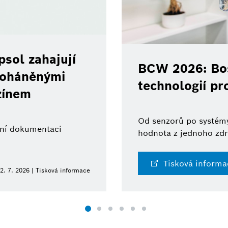
sol zahajují
BCW 2026: Bos
 poháněnými
technologií pr
zínem
Od senzorů po systémy
ální dokumentaci
hodnota z jednoho zdr
Tisková informa
2. 7. 2026 | Tisková informace