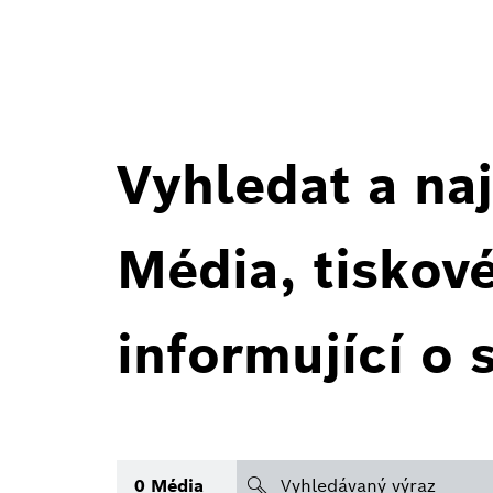
Vyhledat a naj
Média, tiskov
informující o 
search
0
Média