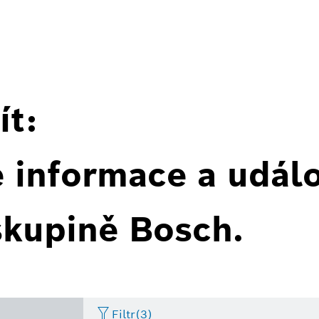
ít:
é informace a událo
skupině Bosch.
Filtr
(3)