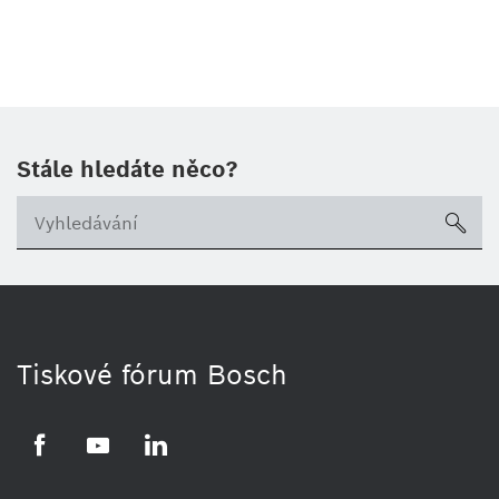
Stále hledáte něco?
sea
Tiskové fórum Bosch
Facebook
YouTube
LinkedIn