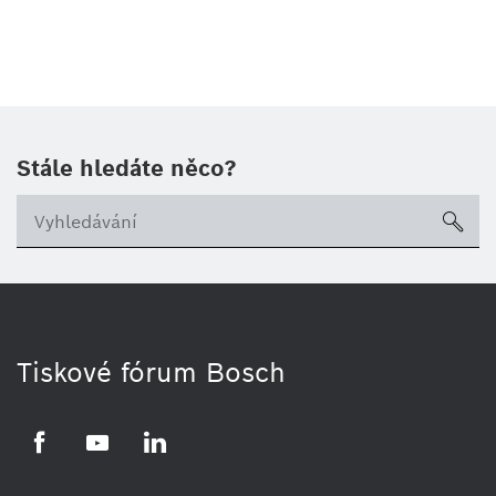
Stále hledáte něco?
sea
Tiskové fórum Bosch
Facebook
YouTube
LinkedIn