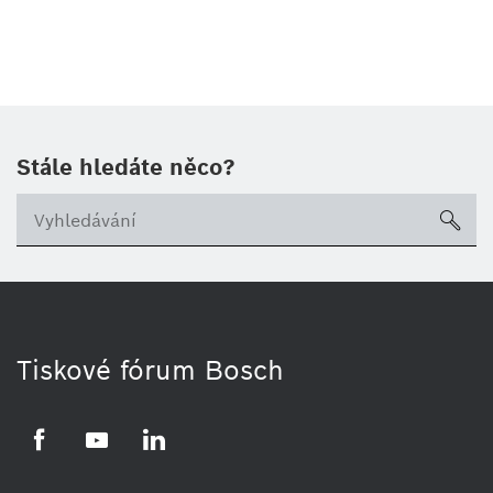
Stále hledáte něco?
sea
Tiskové fórum Bosch
Facebook
YouTube
LinkedIn